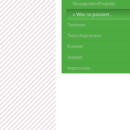
Neuigkeiten/Projekte
Was so passiert...
Tierheim
Tierschutzverein
Kontakt
Anfahrt
Impressum