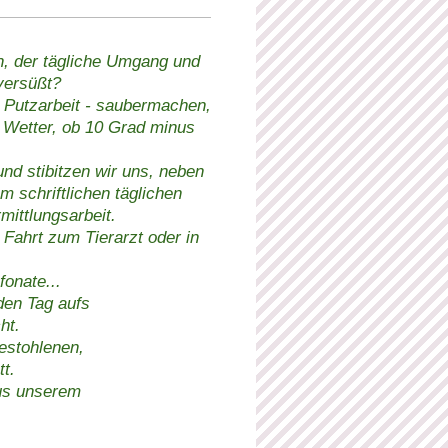
rn, der tägliche Umgang und
 versüßt?
s Putzarbeit - saubermachen,
d Wetter, ob 10 Grad minus
 und stibitzen wir uns, neben
schriftlichen täglichen
ittlungsarbeit.
Fahrt zum Tierarzt oder in
onate...
eden Tag aufs
ht.
gestohlenen,
t.
aus unserem